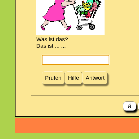
Was ist das?
Das ist ... ...
Prüfen
Hilfe
Antwort
ä