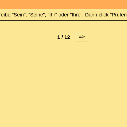
eibe "Sein", "Seine", "Ihr" oder "Ihre". Dann click "Prüfen
=>
1 / 12