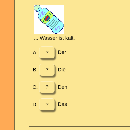
... Wasser ist kalt.
?
Der
?
Die
?
Den
?
Das