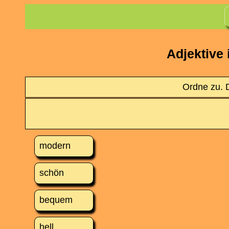
Adjektive
Ordne zu. D
modern
schön
bequem
hell