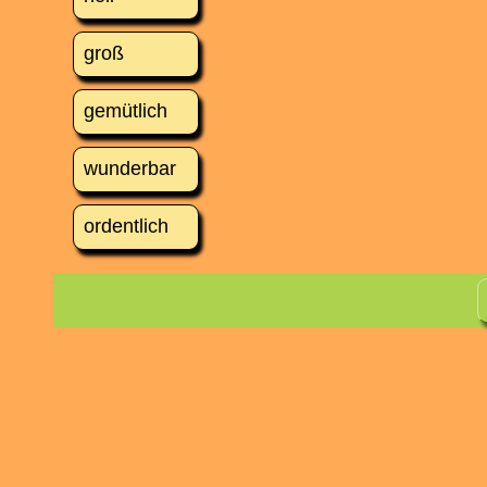
groß
gemütlich
wunderbar
ordentlich